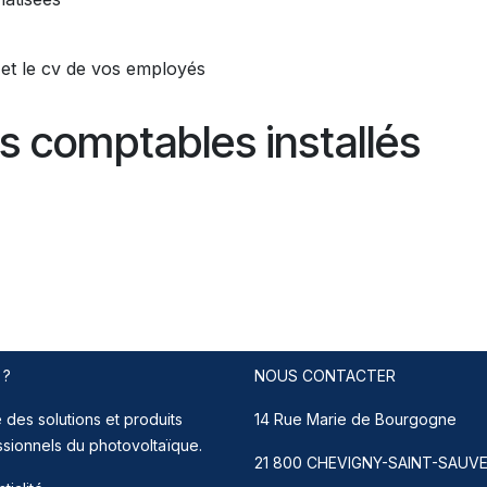
et le cv de vos employés
ns comptables installés
orus Pro
 ?
NOUS CONTACTER
 des solutions et produits
14 Rue Marie de Bourgogne
ssionnels du photovoltaïque.
21 800 CHEVIGNY-SAINT-SAUV