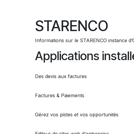
Se rendre au contenu
Accueil
Nos clients
Formations
Logicie
STARENCO
Informations sur le STARENCO instance d
Applications instal
Vente
Des devis aux factures
Facturation
Factures & Paiements
CRM
Gérez vos pistes et vos opportunités
Site Web
Editeur de sites web d'entreprise