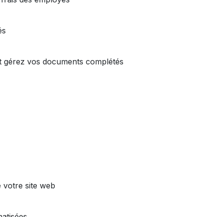
és
et gérez vos documents complétés
e votre site web
atisées