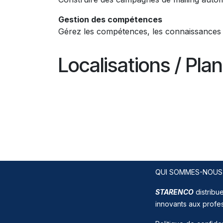
Gestion des compétences
Gérez les compétences, les connaissances 
Localisations / Pla
France - Localisations
Comptabilité - France
France - Intégration de Factur-X avec Ch
France - Rapports Comptables
QUI SOMMES-NOUS
STARENCO
distribue
innovants aux profe