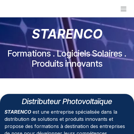
Se rendre au contenu
STARENCO
Formations . Logiciels Solaires .
Produits innovants
Distributeur Photovoltaïque
STARENCO
est une entreprise spécialisée dans la
distribution de solutions et produits innovants et
propose des formations à destination des entreprises
de pose pour développer leurs compétences.